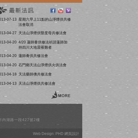
013-07-13
星期六早上11點的山淨煙供共修
法會取消
013-04-27
天法山淨煙供暨度母共修法會
013-04-20
4/20 蓮師薈供修法祈請蓮師加
持四川大地震罹難者
013-04-20
蓮師薈供共修法會
013-04-20
石門鄉天法山淨煙供火供法會
013-04-18
天法藥師佛共修法會
013-04-13
天法山淨煙供共修法會
址: 台北市內湖路一段427號2樓
Web Design:
PHD 網頁設計