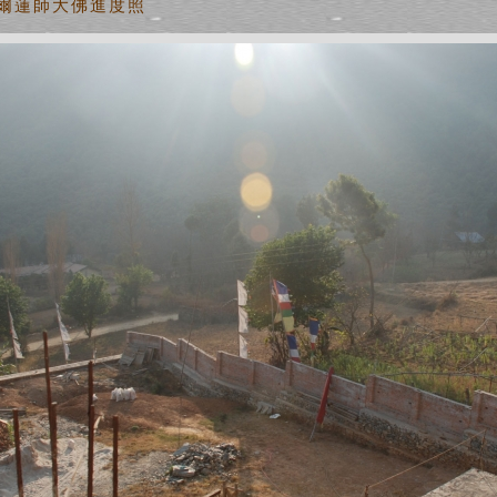
泊爾蓮師大佛進度照