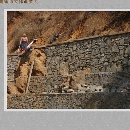
泊爾蓮師大佛進度照