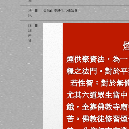
期
法
天法山淨煙供共修法會
訊
詳
細
內
容