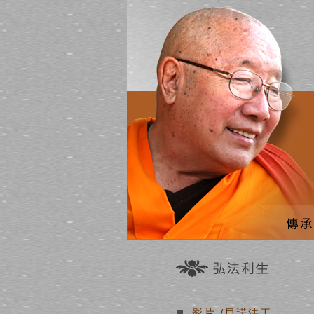
影片
/貝諾法王